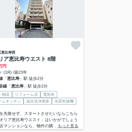
区
恵比寿西
リア恵比寿ウエスト 8階
万円
㎡ (1R) /築23年
線
「
恵比寿
」駅 徒歩2分
谷線
「
恵比寿
」駅 徒歩2分
ト相談
リフォーム済
電気有
テムキッチン
温水洗浄便座
浴室乾燥機
を失敗せず、スタートさせたいならこちら
オリア恵比寿ウエスト」はいかがでしょう
古マンションなら、物件の購...
もっと見る