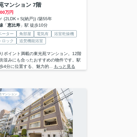
苑マンション 7階
800
万円
㎡ (2LDK＋S(納戸)) /築55年
線
「
恵比寿
」駅 徒歩10分
ベーター
角部屋
電気有
浴室乾燥機
トロック
追焚機能浴室
りポイント満載の東光苑マンション。12階
街並みにも合ったおすすめの物件です。駅
歩4分に位置する、魅力的...
もっと見る
古マンション