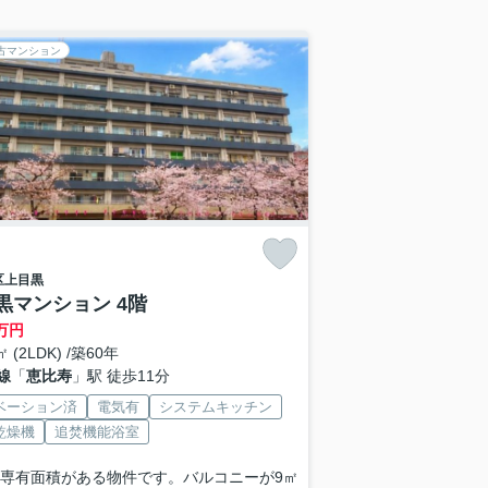
古マンション
区
上目黒
黒マンション 4階
万円
㎡ (2LDK) /築60年
線
「
恵比寿
」駅 徒歩11分
ベーション済
電気有
システムキッチン
乾燥機
追焚機能浴室
の専有面積がある物件です。バルコニーが9㎡