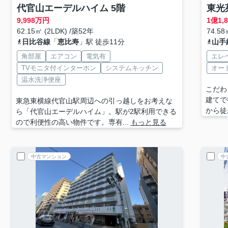
代官山エーデルハイム 5階
東光
9,998
万円
1
億
1,
62.15㎡ (2LDK) /築52年
74.58
日比谷線
「
恵比寿
」駅 徒歩11分
山手
角部屋
エアコン
電気有
エレ
TVモニタ付インターホン
システムキッチン
オー
温水洗浄便座
こだわ
建てで
東急東横線代官山駅周辺への引っ越しをお考えな
から徒
ら「代官山エーデルハイム」。駅が2駅利用できる
ので利便性の高い物件です。専有...
もっと見る
中古マンション
中