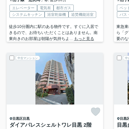
エレベーター
電気有
都市ガス
ペッ
システムキッチン
浴室乾燥機
追焚機能浴室
バス
徒歩10分圏内に駅のある物件です。すぐに入居で
東急東
きるので、お待ちいただくことはありません。南
ら「グ
東向きのお部屋は朝陽が気持ちよ...
もっと見る
要のな
中古マンション
中
目黒区
目黒
目黒
ダイアパレスシェルトワレ目黒 2階
目黒