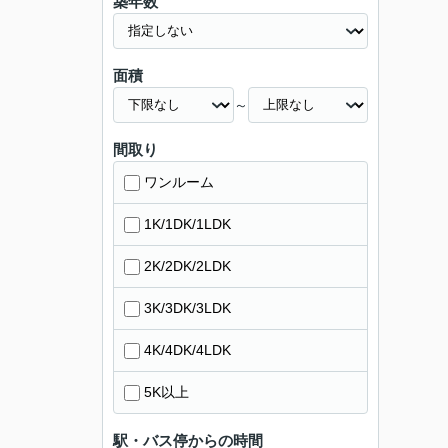
築年数
面積
～
間取り
ワンルーム
1K/1DK/1LDK
2K/2DK/2LDK
3K/3DK/3LDK
4K/4DK/4LDK
5K以上
駅・バス停からの時間