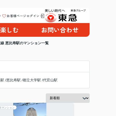
り
お客様ページログイン
楽しむ
お問い合わせ
京線 恵比寿駅のマンション一覧
黒駅
/
恵比寿駅
/
都立大学駅
/
代官山駅
古マンション