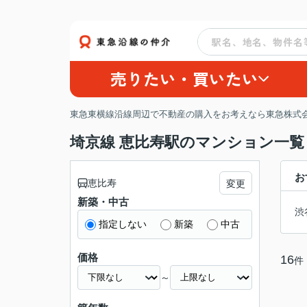
売りたい・買いたい
東急東横線沿線周辺で不動産の購入をお考えなら東急株式会
埼京線 恵比寿駅のマンション一覧
お
恵比寿
変更
新築・中古
渋
指定しない
新築
中古
価格
16
件
～