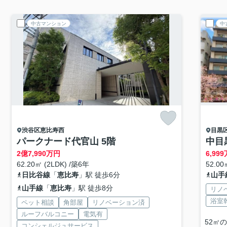
中古マンション
中
渋谷区
恵比寿西
目黒
パークナード代官山 5階
中目
2
億
7,990
万円
6,999
62.20㎡ (2LDK) /築6年
52.00
日比谷線
「
恵比寿
」駅 徒歩6分
山手
山手線
「
恵比寿
」駅 徒歩8分
リノ
浴室
ペット相談
角部屋
リノベーション済
ルーフバルコニー
電気有
52㎡
コンシェルジュサービス