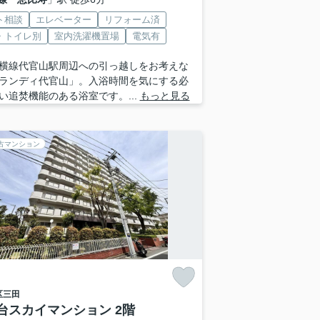
ト相談
エレベーター
リフォーム済
・トイレ別
室内洗濯機置場
電気有
横線代官山駅周辺への引っ越しをお考えな
ランディ代官山」。入浴時間を気にする必
い追焚機能のある浴室です。...
もっと見る
古マンション
区
三田
台スカイマンション 2階