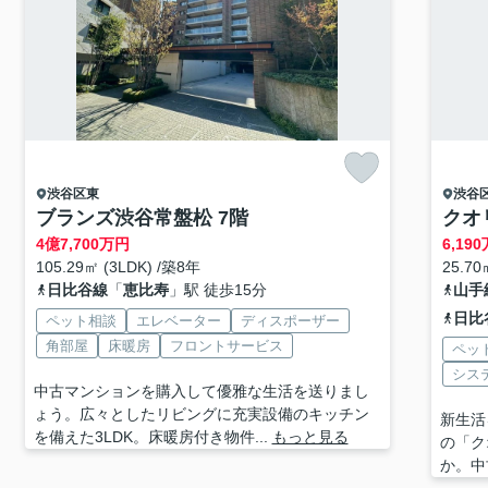
渋谷区
東
渋谷
ブランズ渋谷常盤松 7階
クオ
4
億
7,700
万円
6,190
105.29㎡ (3LDK) /築8年
25.70
日比谷線
「
恵比寿
」駅 徒歩15分
山手
日比
ペット相談
エレベーター
ディスポーザー
角部屋
床暖房
フロントサービス
ペッ
シス
中古マンションを購入して優雅な生活を送りまし
ょう。広々としたリビングに充実設備のキッチン
新生活
を備えた3LDK。床暖房付き物件...
もっと見る
の「ク
か。中