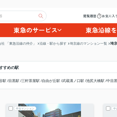
閲覧履歴
お気に入
東急のサービス
東急沿線を
埼
社 「東急沿線の仲介」
沿線・駅から探す
埼京線のマンション一覧
すすめの駅
谷駅
/
目黒駅
/
三軒茶屋駅
/
自由が丘駅
/
武蔵溝ノ口駅
/
池尻大橋駅
/
中目
中古マンション
中