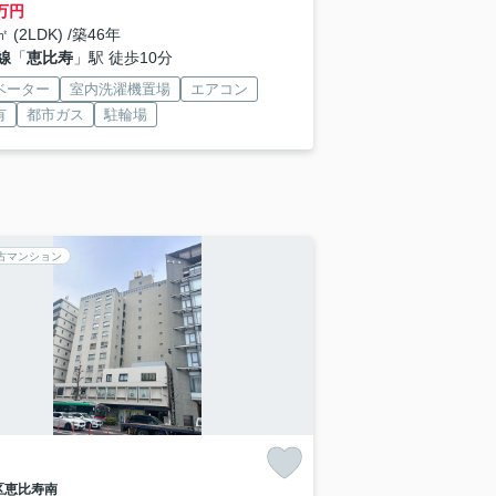
万円
㎡ (2LDK) /築46年
線
「
恵比寿
」駅 徒歩10分
ベーター
室内洗濯機置場
エアコン
有
都市ガス
駐輪場
古マンション
区
恵比寿南