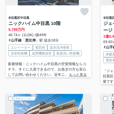
目黒区
中目黒
目黒
ニックハイム中目黒 10階
ジェ
5,799
万円
ージ 
46.74㎡ (1LDK) /築49年
1
億
3,
山手線
「
恵比寿
」駅 徒歩18分
69.60
山手
エレベーター
電気有
温水洗浄便座
浴室乾燥機
追焚機能浴室
食器洗い乾燥機
床暖
電気
新着情報：ニックハイム中目黒の空室情報ならコ
チラ。すぐに入居できるので、お急ぎの方も安心
「ジェ
してお問い合わせください。近年ニ...
もっと見る
目黒区
屋です
中古マンション
中