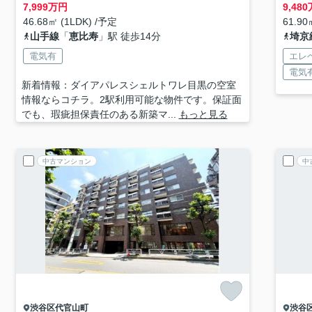
7,999
万円
9,480
46.68㎡ (1LDK) /予定
61.90
山手線
「
恵比寿
」駅 徒歩14分
埼京
電気有
エレ
電気
新着情報：ダイアパレスシェルトワレ目黒の空室
情報ならコチラ。2駅利用可能な物件です。保証面
でも、瑕疵担保責任のある新築マ...
もっと見る
中古マンション
中
渋谷区
代官山町
渋谷