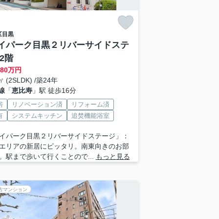
区
目黒
イパーク目黒２リバーサイドステ
2階
480
万円
㎡ (2SLDK) /築24年
線
「
恵比寿
」駅 徒歩16分
房
リノベーション済
リフォーム済
有
システムキッチン
追焚機能浴室
イパーク目黒２リバーサイドステージ」：
エリアの新居にピッタリ。南東向きのお部
。駅まで歩いて行くことので...
もっと見る
古マンション