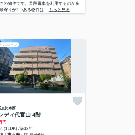
さの物件です。普段電車を利用するのが多
最寄りが2つある物件は...
もっと見る
古マンション
区
恵比寿西
ンディ代官山 4階
万円
㎡ (1LDK) /築32年
線
「
恵比寿
」駅 徒歩6分