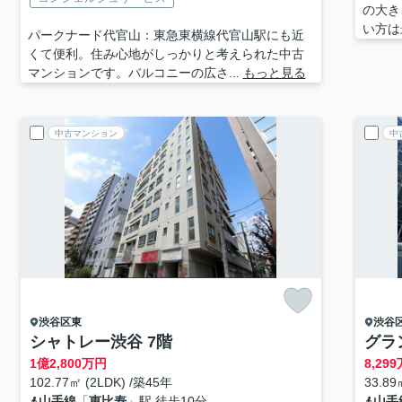
の大き
い方は
パークナード代官山：東急東横線代官山駅にも近
くて便利。住み心地がしっかりと考えられた中古
マンションです。バルコニーの広さ...
もっと見る
中古マンション
中
渋谷区
東
渋谷
シャトレー渋谷 7階
グラ
1
億
2,800
万円
8,299
102.77㎡ (2LDK) /築45年
33.89
山手線
「
恵比寿
」駅 徒歩10分
山手