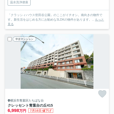
温水洗浄便座
「クラッシィハウス世田谷公園」のここがイチオシ。南向きの物件で
す。新生活をはじめる方にお勧めな3LDKの物件があります。...
もっと
見る
中古マンション
横浜市青葉区たちばな台
クレッセント青葉台の丘
415
6,998
万円
7月16日 値下げ