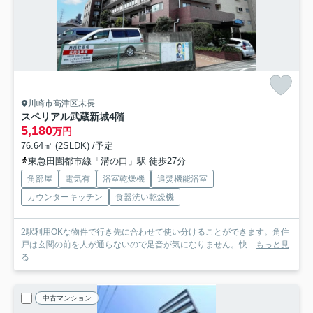
川崎市高津区末長
スペリアル武蔵新城
4階
5,180
万円
76.64㎡ (2SLDK) /予定
東急田園都市線「溝の口」駅 徒歩27分
角部屋
電気有
浴室乾燥機
追焚機能浴室
カウンターキッチン
食器洗い乾燥機
2駅利用OKな物件で行き先に合わせて使い分けることができます。角住
戸は玄関の前を人が通らないので足音が気になりません。快...
もっと見
る
中古マンション