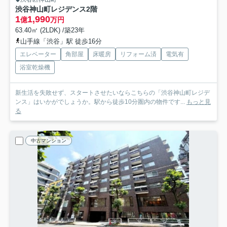
渋谷神山町レジデンス
2階
1
1,990
億
万円
63.40㎡ (2LDK) /築23年
山手線「渋谷」駅 徒歩16分
エレベーター
角部屋
床暖房
リフォーム済
電気有
浴室乾燥機
新生活を失敗せず、スタートさせたいならこちらの「渋谷神山町レジデ
ンス」はいかがでしょうか。駅から徒歩10分圏内の物件です...
もっと見
る
中古マンション