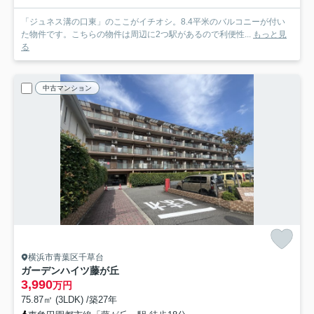
「ジュネス溝の口東」のここがイチオシ。8.4平米のバルコニーが付い
た物件です。こちらの物件は周辺に2つ駅があるので利便性...
もっと見
る
中古マンション
横浜市青葉区千草台
ガーデンハイツ藤が丘
3,990
万円
75.87㎡ (3LDK) /築27年