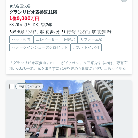
渋谷区渋谷
グランリビオ表参道
11階
1
9,800
億
万円
53.76㎡ (1SLDK) /築2年
銀座線「渋谷」駅 徒歩7分
山手線「渋谷」駅 徒歩8分
ペット相談
エレベーター
床暖房
リフォーム済
ウォークインシューズクロゼット
バス・トイレ別
「グランリビオ表参道」のここがイチオシ。今回紹介するのは、専有面
積が53.76平米。風を出さずに部屋を暖める床暖房が付い...
もっと見る
中古マンション