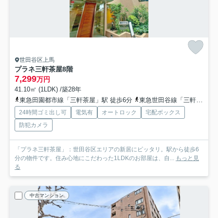
世田谷区上馬
プラネ三軒茶屋
8階
7,299
万円
41.10㎡ (1LDK) /築28年
東急田園都市線「三軒茶屋」駅 徒歩6分
東急世田谷線「三軒茶屋」駅 徒歩6分
24時間ゴミ出し可
電気有
オートロック
宅配ボックス
防犯カメラ
「プラネ三軒茶屋」：世田谷区エリアの新居にピッタリ。駅から徒歩6
分の物件です。住み心地にこだわった1LDKのお部屋は、自...
もっと見
る
中古マンション