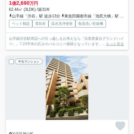
1
2,690
億
万円
62.44㎡ (3LDK) /築31年
山手線「渋谷」駅 徒歩13分
東急田園都市線「池尻大橋」駅 徒歩11分
ペット相談
電気有
温水洗浄便座
食器洗い乾燥機
山手線渋谷駅周辺への引っ越しをお考えなら「目黒青葉台グランドハイ
ツ」。7.23平米の広さのバルコニー面積となっています。...
もっと見る
中古マンション
渋谷区神山町