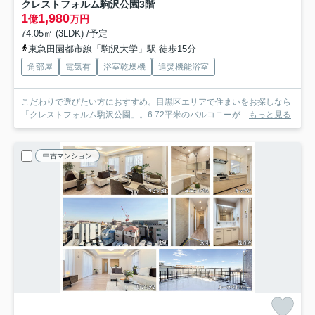
クレストフォルム駒沢公園
3階
1
1,980
億
万円
74.05㎡ (3LDK) /予定
東急田園都市線「駒沢大学」駅 徒歩15分
角部屋
電気有
浴室乾燥機
追焚機能浴室
こだわりで選びたい方におすすめ。目黒区エリアで住まいをお探しなら
「クレストフォルム駒沢公園」。6.72平米のバルコニーが...
もっと見る
中古マンション