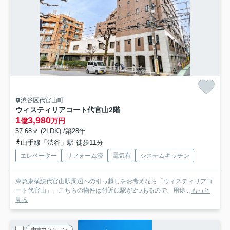
渋谷区代官山町
ウィスティリアコート代官山
2階
1
3,980
億
万円
57.68㎡ (2LDK) /築28年
山手線「渋谷」駅 徒歩11分
エレベーター
リフォーム済
電気有
システムキッチン
東急東横線代官山駅周辺への引っ越しをお考えなら「ウィスティリアコ
ート代官山」。こちらの物件は付近に駅が2つあるので、用途...
もっと
見る
中古マンション