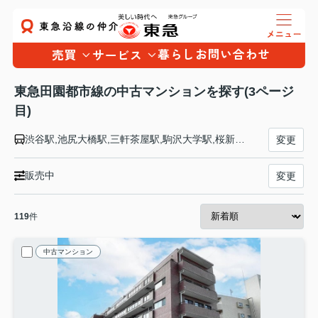
暮らし
お問い合わせ
売買
サービス
東急田園都市線の中古マンションを探す(3ページ
目)
渋谷駅,池尻大橋駅,三軒茶屋駅,駒沢大学駅,桜新町駅,用賀駅,二子玉川駅,二子新地駅,高津駅,武蔵溝ノ口駅,梶が谷駅,宮崎台駅,宮前平駅,鷺沼駅,たまプラーザ駅,あざみ野駅,江田駅,市が尾駅,藤が丘駅,青葉台駅,田奈駅,つくし野駅,すずかけ台駅,南町田グランベリーＰ駅,つきみ野駅,中央林間駅
変更
販売中
変更
119
件
中古マンション