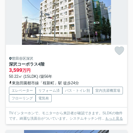
世田谷区深沢
深沢コーポラス
4階
3,599
万円
50.22㎡ (1SLDK) /築56年
東急田園都市線「桜新町」駅 徒歩24分
エレベーター
リフォーム済
バス・トイレ別
室内洗濯機置場
フローリング
電気有
TVインターホンで、モニターから来訪者が確認できます。SLDKの物件
です。綺麗な洗面台がついています。システムキッチン付...
もっと見る