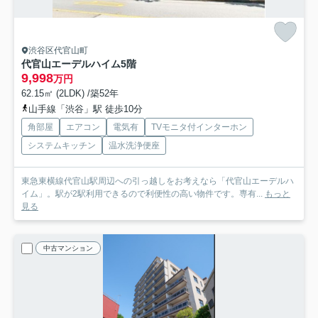
渋谷区代官山町
代官山エーデルハイム
5階
9,998
万円
62.15㎡ (2LDK) /築52年
山手線「渋谷」駅 徒歩10分
角部屋
エアコン
電気有
TVモニタ付インターホン
システムキッチン
温水洗浄便座
東急東横線代官山駅周辺への引っ越しをお考えなら「代官山エーデルハ
イム」。駅が2駅利用できるので利便性の高い物件です。専有...
もっと
見る
中古マンション