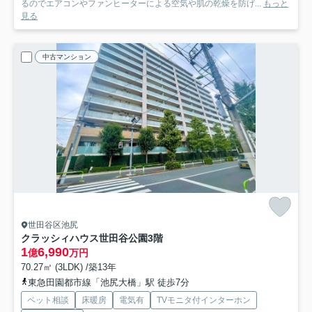
るのでエアコンやファンヒーターによる空気や肌の乾燥を防げ...
もっと
見る
中古マンション
世田谷区池尻
クラッシィハウス世田谷公園
3階
1
6,990
億
万円
70.27㎡ (3LDK) /築13年
東急田園都市線「池尻大橋」駅 徒歩7分
ペット相談
床暖房
電気有
TVモニタ付インターホン