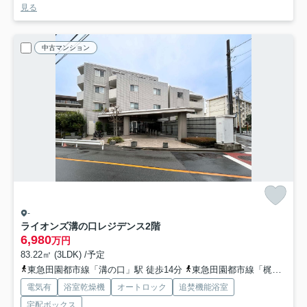
見る
中古マンション
-
ライオンズ溝の口レジデンス
2階
6,980
万円
83.22㎡ (3LDK) /予定
東急田園都市線「溝の口」駅 徒歩14分
東急田園都市線「梶が谷」駅 徒歩11分
電気有
浴室乾燥機
オートロック
追焚機能浴室
宅配ボックス