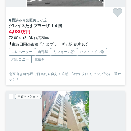
横浜市青葉区美しが丘
グレイスたまプラーザⅡ
４階
4,980
万円
72.00㎡ (3LDK) /築28年
東急田園都市線「たまプラーザ」駅 徒歩16分
エレベーター
角部屋
リフォーム済
バス・トイレ別
バルコニー
電気有
南西向き角部屋で日当たり良好！遮熱・遮音に効くリビング部分二重サ
ッシ！
中古マンション