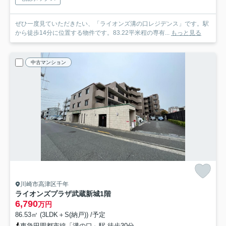
ぜひ一度見ていただきたい、「ライオンズ溝の口レジデンス」です。駅
から徒歩14分に位置する物件です。83.22平米程の専有...
もっと見る
中古マンション
川崎市高津区千年
ライオンズプラザ武蔵新城
1階
6,790
万円
86.53㎡ (3LDK＋S(納戸)) /予定
東急田園都市線「溝の口」駅 徒歩30分