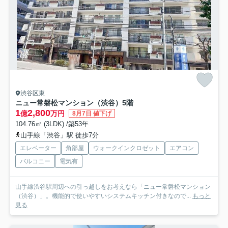
渋谷区東
ニュー常磐松マンション（渋谷）
5階
1
2,800
億
万円
8月7日 値下げ
104.76㎡ (3LDK) /築53年
山手線「渋谷」駅 徒歩7分
エレベーター
角部屋
ウォークインクロゼット
エアコン
バルコニー
電気有
山手線渋谷駅周辺への引っ越しをお考えなら「ニュー常磐松マンション
（渋谷）」。機能的で使いやすいシステムキッチン付きなので...
もっと
見る