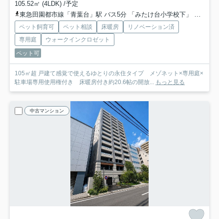
105.52㎡ (4LDK) /予定
東急田園都市線「青葉台」駅 バス5分 「みたけ台小学校下」 停歩2分
ペット飼育可
ペット相談
床暖房
リノベーション済
専用庭
ウォークインクロゼット
ペット可
105㎡超 戸建て感覚で使えるゆとりの永住タイプ メゾネット×専用庭×
駐車場専用使用権付き 床暖房付き約20.6帖の開放...
もっと見る
中古マンション