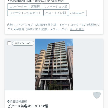
東急田園都市線「藤が丘」駅 徒歩18分
エレベーター
床暖房
リノベーション済
ウォークインクロゼット
バス・トイレ別
バルコニー
内装リノベーション（2025年5月完成） ●オートロック・EV ●宅配ボッ
クス ●床暖房（温水パネル交換） ●ウォークイ...
もっと見る
中古マンション
渋谷区神泉町
ピアース渋谷ＷＥＳＴ
12階