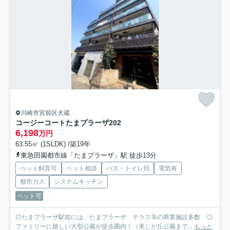
川崎市宮前区犬蔵
コージーコートたまプラーザ
202
6,198
万円
63.55㎡ (1SLDK) /築19年
東急田園都市線「たまプラーザ」駅 徒歩13分
ペット飼育可
ペット相談
バス・トイレ別
電気有
都市ガス
システムキッチン
ペット可
◎たまプラーザ駅前には、たまプラーザ テラス等の商業施設多数 ◎
ファミリーに嬉しい大型公園が徒歩圏内！（美しが丘公園まで...
もっと