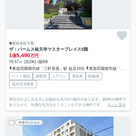
世田谷区下馬
ザ・パームス祐天寺マスタープレイス
5階
1
5,490
億
万円
70.57㎡ (3LDK) /築8年
東急田園都市線「三軒茶屋」駅 徒歩18分
東急田園都市線「池尻大橋」駅 徒歩16分
ペット相談
床暖房
エアコン
電気有
駐輪場
温水洗浄便座
新生活をはじめる方にお勧めな3LDKの物件があります。築8年の物件で
ありながら、快適な生活をおくることができる物件です。...
もっと見る
中古マンション