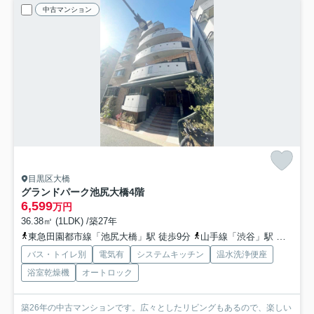
中古マンション
目黒区大橋
グランドパーク池尻大橋
4階
6,599
万円
36.38㎡ (1LDK) /築27年
東急田園都市線「池尻大橋」駅 徒歩9分
山手線「渋谷」駅 徒歩15分
バス・トイレ別
電気有
システムキッチン
温水洗浄便座
浴室乾燥機
オートロック
築26年の中古マンションです。広々としたリビングもあるので、楽しい