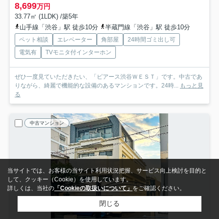
8,699
万円
33.77㎡ (1LDK) /築5年
山手線「渋谷」駅 徒歩10分
半蔵門線「渋谷」駅 徒歩10分
ペット相談
エレベーター
角部屋
24時間ゴミ出し可
電気有
TVモニタ付インターホン
ぜひ一度見ていただきたい、「ピアース渋谷ＷＥＳＴ」です。中古であ
りながら、綺麗で機能的な設備のあるマンションです。24時...
もっと見
る
中古マンション
当サイトでは、お客様の当サイト利用状況把握、サービス向上検討を目的と
して、クッキー（Cookie）を使用しています。
詳しくは、当社の
「Cookieの取扱いについて」
をご確認ください。
閉じる