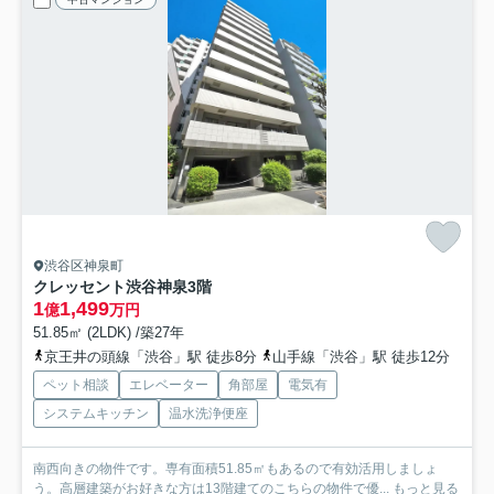
渋谷区神泉町
クレッセント渋谷神泉
3階
1
1,499
億
万円
51.85㎡ (2LDK) /築27年
京王井の頭線「渋谷」駅 徒歩8分
山手線「渋谷」駅 徒歩12分
ペット相談
エレベーター
角部屋
電気有
システムキッチン
温水洗浄便座
南西向きの物件です。専有面積51.85㎡もあるので有効活用しましょ
う。高層建築がお好きな方は13階建てのこちらの物件で優...
もっと見る