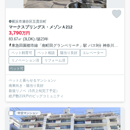
横浜市瀬谷区五貫目町
マークスプリングス・メゾンＡ
212
3,790
万円
83.67㎡ (3LDK) /築23年
東急田園都市線「南町田グランベリーＰ」駅 バス9分 神奈川中央交通「マークスプリングス」 停歩2分
ペット飼育可
ペット相談
陽当り良好
エレベーター
リノベーション済
リフォーム済
ペット可
ペットと暮らせるマンション♪
南東向き・陽当り良好
新規リノベ（5月上旬完了予定）
総戸数219戸のビッグコミュニティ
中古マンション