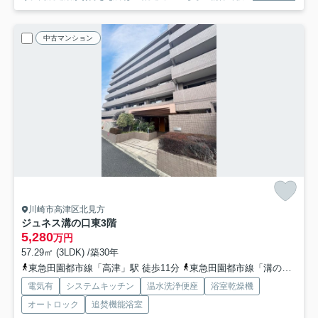
中古マンション
川崎市高津区北見方
ジュネス溝の口東
3階
5,280
万円
57.29㎡ (3LDK) /築30年
東急田園都市線「高津」駅 徒歩11分
東急田園都市線「溝の口」駅 徒歩18分
電気有
システムキッチン
温水洗浄便座
浴室乾燥機
オートロック
追焚機能浴室