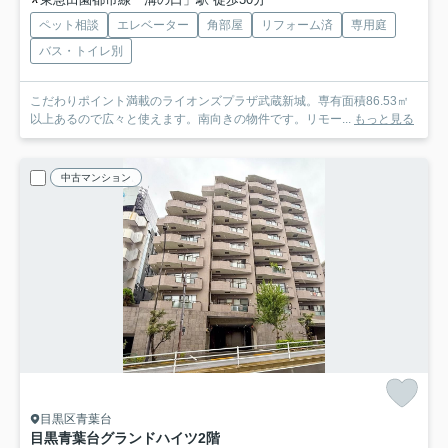
ペット相談
エレベーター
角部屋
リフォーム済
専用庭
バス・トイレ別
こだわりポイント満載のライオンズプラザ武蔵新城。専有面積86.53㎡
以上あるので広々と使えます。南向きの物件です。リモー...
もっと見る
中古マンション
目黒区青葉台
目黒青葉台グランドハイツ
2階