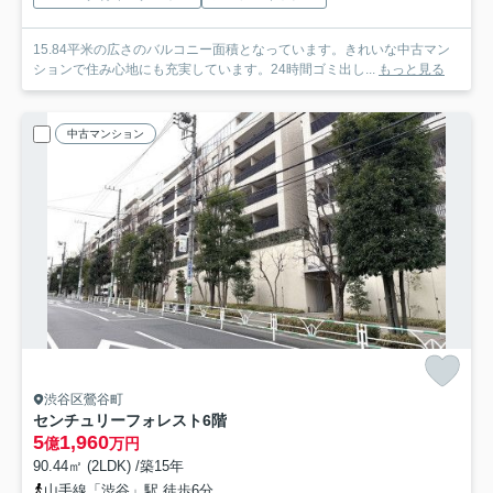
15.84平米の広さのバルコニー面積となっています。きれいな中古マン
ションで住み心地にも充実しています。24時間ゴミ出し...
もっと見る
中古マンション
渋谷区鶯谷町
センチュリーフォレスト
6階
5
1,960
億
万円
90.44㎡ (2LDK) /築15年
山手線「渋谷」駅 徒歩6分