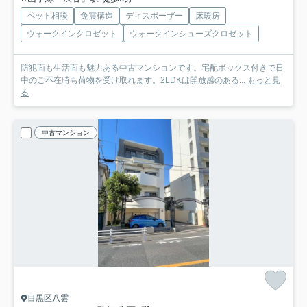
ペット相談
免震構造
ディスポーザー
床暖房
ウォークインクロゼット
ウォークインシューズクロゼット
防犯面も生活面も魅力ある中古マンションです。宅配ボックス付きで日
中のご不在時も荷物を受け取れます。2LDKは開放感のある...
もっと見
る
中古マンション
目黒区八雲