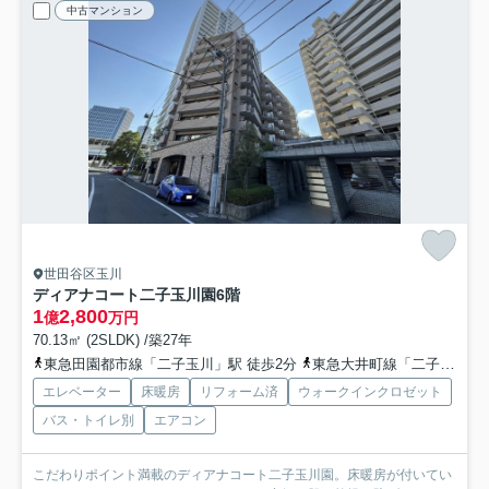
中古マンション
世田谷区玉川
ディアナコート二子玉川園
6階
1
2,800
億
万円
70.13㎡ (2SLDK) /築27年
東急田園都市線「二子玉川」駅 徒歩2分
東急大井町線「二子玉川」駅 徒歩2分
エレベーター
床暖房
リフォーム済
ウォークインクロゼット
バス・トイレ別
エアコン
こだわりポイント満載のディアナコート二子玉川園。床暖房が付いてい