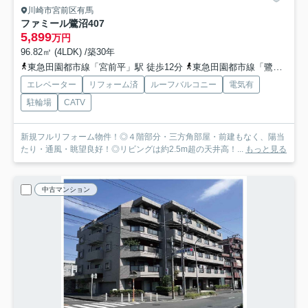
川崎市宮前区有馬
ファミール鷺沼
407
5,899
万円
96.82㎡ (4LDK) /築30年
東急田園都市線「宮前平」駅 徒歩12分
東急田園都市線「鷺沼」駅 徒歩15分
エレベーター
リフォーム済
ルーフバルコニー
電気有
駐輪場
CATV
新規フルリフォーム物件！◎４階部分・三方角部屋・前建もなく、陽当
たり・通風・眺望良好！◎リビングは約2.5m超の天井高！...
もっと見る
中古マンション