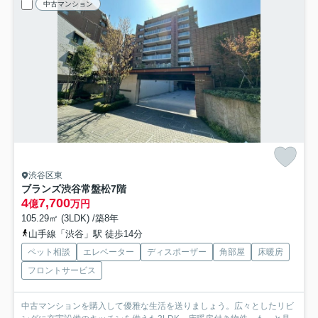
中古マンション
渋谷区東
ブランズ渋谷常盤松
7階
4
7,700
億
万円
105.29㎡ (3LDK) /築8年
山手線「渋谷」駅 徒歩14分
ペット相談
エレベーター
ディスポーザー
角部屋
床暖房
フロントサービス
中古マンションを購入して優雅な生活を送りましょう。広々としたリビ