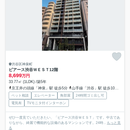
渋谷区神泉町
ピアース渋谷ＷＥＳＴ
12階
8,699
万円
33.77㎡ (1LDK) /築5年
京王井の頭線「神泉」駅 徒歩5分
山手線「渋谷」駅 徒歩10分
半蔵
ペット相談
エレベーター
角部屋
24時間ゴミ出し可
電気有
TVモニタ付インターホン
ぜひ一度見ていただきたい、「ピアース渋谷ＷＥＳＴ」です。中古であ
りながら、綺麗で機能的な設備のあるマンションです。24時...
もっと見
る