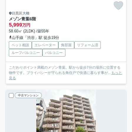
目黒区大橋
メゾン青葉
6階
5,999
万円
58.60㎡ (2LDK) /築55年
山手線「渋谷」駅 徒歩19分
ペット相談
エレベーター
角部屋
リフォーム済
ルーフバルコニー
バルコニー
こだわりポイント満載のメゾン青葉。駅から徒歩7分の場所に位置する
物件です。プライバシーが守られる角住戸で快適に暮らす事が...
もっと
見る
中古マンション