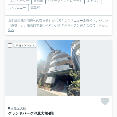
エレベーター
角部屋
ウォークインクロゼット
エアコン
バルコニー
電気有
山手線渋谷駅周辺への引っ越しをお考えなら「ニュー常磐松マンション
（渋谷）」。機能的で使いやすいシステムキッチン付きなので...
もっと
見る
中古マンション
目黒区大橋
グランドパーク池尻大橋
4階