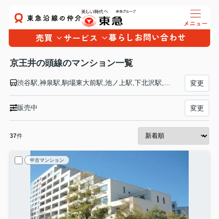
暮らし
お問い合わせ
売買
サービス
京王井の頭線のマンション一覧
渋谷駅,神泉駅,駒場東大前駅,池ノ上駅,下北沢駅,新代田駅,東松原駅,明大前駅,永福町駅,西永福駅,浜田山駅,高井戸駅,富士見ヶ丘駅,久我山駅,三鷹台駅,井の頭公園駅,吉祥寺駅
変更
販売中
変更
37
件
中古マンション