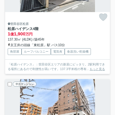
世田谷区松原
松原ハイデンス
4階
1
1,900
億
万円
137.30㎡ (4LDK) /築45年
京王井の頭線「東松原」駅 バス10分
角部屋
ルーフバルコニー
電気有
食器洗い乾燥機
「松原ハイデンス」：世田谷区エリアの新居にピッタリ。2駅利用でき
る場所にあるので利便性が高いです。137.3平米程の専有...
もっと見る
中古マンション