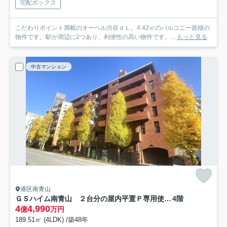
宅配ボックス
こだわりポイント満載のオーベル渋谷ｄＬ。4.42㎡のバルコニー面積の
物件です。駅が周辺に2つあり、利便性の高い物件です。...
もっと見る
中古マンション
港区南青山
ＧＳハイム南青山 ２台分の屋内平置Ｐ専用使用権付 ２ＢＡＴＨ ３ＷＣ
4階
4
4,990
億
万円
189.51㎡ (4LDK) /築48年