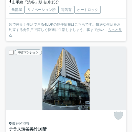
山手線「渋谷」駅 徒歩15分
角部屋
リノベーション済
電気有
オートロック
皆で仲良く生活できる4LDKの物件情報はこちらです。快適な生活をお
約束する角住戸で涼しく快適に生活しましょう。駅まで歩い...
もっと見
る
中古マンション
渋谷区渋谷
テラス渋谷美竹
10階