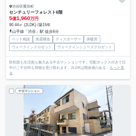
渋谷区鶯谷町
センチュリーフォレスト
6階
5
1,960
億
万円
90.44㎡ (2LDK) /築15年
山手線「渋谷」駅 徒歩6分
ペット相談
免震構造
ディスポーザー
床暖房
ウォークインクロゼット
ウォークインシューズクロゼット
防犯面も生活面も魅力ある中古マンションです。宅配ボックス付きで日
中のご不在時も荷物を受け取れます。2LDKは開放感のある...
もっと見
る
中古マンション