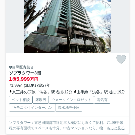
目黒区青葉台
ソプラタワー
3階
1
5,999
億
万円
71.99㎡ (3LDK) /築27年
京王井の頭線「渋谷」駅 徒歩12分
山手線「渋谷」駅 徒歩19分
ペット相談
床暖房
ウォークインクロゼット
電気有
TVモニタ付インターホン
温水洗浄便座
ソプラタワー：東急田園都市線池尻大橋駅にも近くて便利。71.99平米
程の専有面積でスペースも十分。中古マンションなら、物...
もっと見る