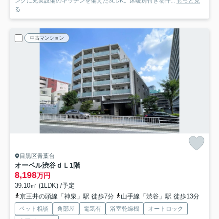
ングに充実設備のキッチンを備えた3LDK。床暖房付き物件...
もっと見
る
中古マンション
目黒区青葉台
オーベル渋谷ｄＬ
1階
8,198
万円
39.10㎡ (1LDK) /予定
京王井の頭線「神泉」駅 徒歩7分
山手線「渋谷」駅 徒歩13分
ペット相談
角部屋
電気有
浴室乾燥機
オートロック