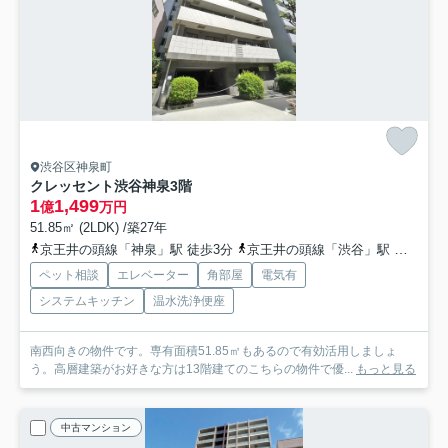
渋谷区神泉町
クレッセント渋谷神泉
3階
1
1,499
億
万円
51.85㎡ (2LDK) /築27年
京王井の頭線「神泉」駅 徒歩3分
京王井の頭線「渋谷」駅 徒歩8分
ペット相談
エレベーター
角部屋
電気有
システムキッチン
温水洗浄便座
南西向きの物件です。専有面積51.85㎡もあるので有効活用しましょ
う。高層建築がお好きな方は13階建てのこちらの物件で優...
もっと見る
中古マンション