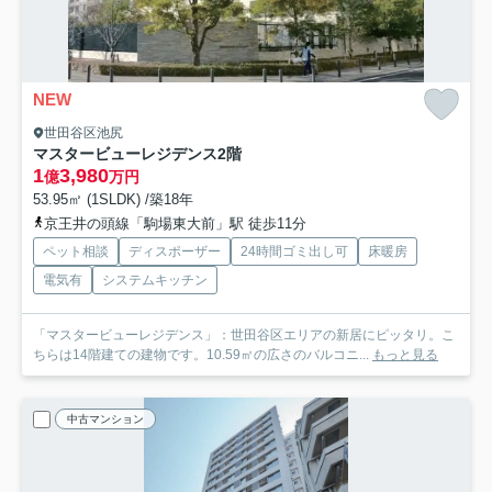
NEW
世田谷区池尻
マスタービューレジデンス
2階
1
3,980
億
万円
53.95㎡ (1SLDK) /築18年
京王井の頭線「駒場東大前」駅 徒歩11分
ペット相談
ディスポーザー
24時間ゴミ出し可
床暖房
電気有
システムキッチン
「マスタービューレジデンス」：世田谷区エリアの新居にピッタリ。こ
ちらは14階建ての建物です。10.59㎡の広さのバルコニ...
もっと見る
中古マンション