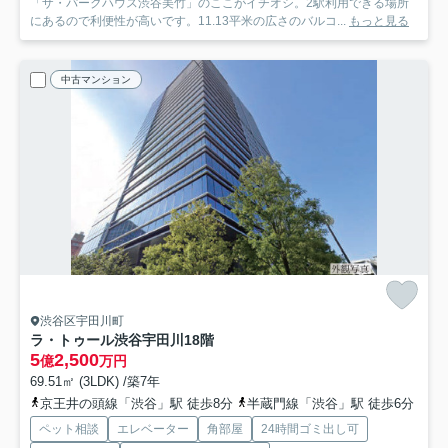
「ザ・パークハウス渋谷美竹」のここがイチオシ。2駅利用できる場所
にあるので利便性が高いです。11.13平米の広さのバルコ...
もっと見る
中古マンション
渋谷区宇田川町
ラ・トゥール渋谷宇田川
18階
5
2,500
億
万円
69.51㎡ (3LDK) /築7年
京王井の頭線「渋谷」駅 徒歩8分
半蔵門線「渋谷」駅 徒歩6分
ペット相談
エレベーター
角部屋
24時間ゴミ出し可