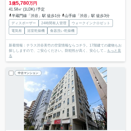
1
5,780
億
万円
41.58㎡ (1LDK) /予定
半蔵門線「渋谷」駅 徒歩1分
山手線「渋谷」駅 徒歩3分
ディスポーザー
24時間有人管理
ウォークインクロゼット
電気有
浴室乾燥機
食器洗い乾燥機
新着情報：テラス渋谷美竹の空室情報ならコチラ。17階建ての建物もお
探ししますので、ご安心ください。防犯性が高く、安心して...
もっと見
る
中古マンション