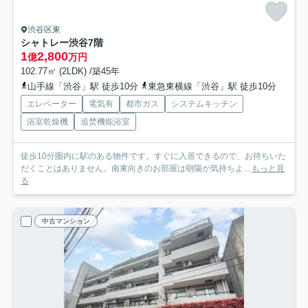
渋谷区東
シャトレー渋谷
7階
1
2,800
億
万円
102.77㎡ (2LDK) /築45年
山手線「渋谷」駅 徒歩10分
東急東横線「渋谷」駅 徒歩10分
エレベーター
電気有
都市ガス
システムキッチン
浴室乾燥機
追焚機能浴室
徒歩10分圏内に駅のある物件です。すぐに入居できるので、お待ちいた
だくことはありません。南東向きのお部屋は朝陽が気持ちよ...
もっと見
る
中古マンション