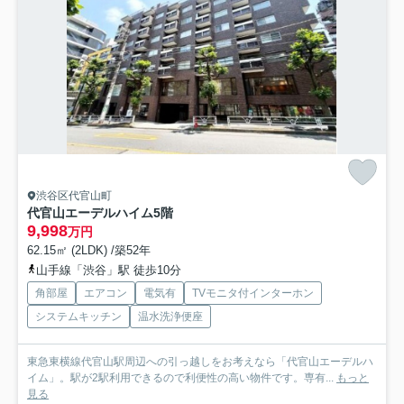
渋谷区代官山町
代官山エーデルハイム
5階
9,998
万円
62.15㎡ (2LDK) /築52年
山手線「渋谷」駅 徒歩10分
角部屋
エアコン
電気有
TVモニタ付インターホン
システムキッチン
温水洗浄便座
東急東横線代官山駅周辺への引っ越しをお考えなら「代官山エーデルハ
イム」。駅が2駅利用できるので利便性の高い物件です。専有...
もっと
見る