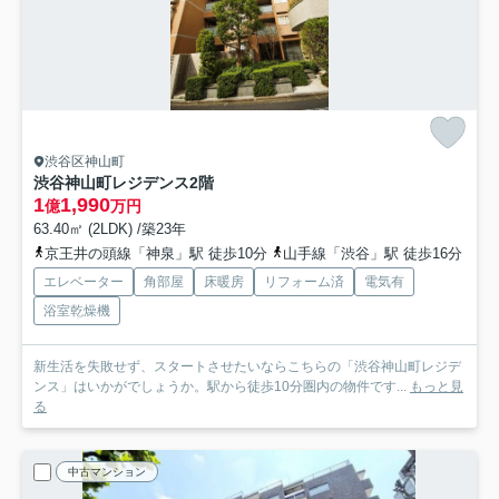
渋谷区神山町
渋谷神山町レジデンス
2階
1
1,990
億
万円
63.40㎡ (2LDK) /築23年
京王井の頭線「神泉」駅 徒歩10分
山手線「渋谷」駅 徒歩16分
エレベーター
角部屋
床暖房
リフォーム済
電気有
浴室乾燥機
新生活を失敗せず、スタートさせたいならこちらの「渋谷神山町レジデ
ンス」はいかがでしょうか。駅から徒歩10分圏内の物件です...
もっと見
る
中古マンション