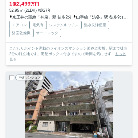
1
2,499
億
万円
52.95㎡ (2LDK) /築27年
京王井の頭線「神泉」駅 徒歩2分
山手線「渋谷」駅 徒歩9分
埼京
エアコン
電気有
システムキッチン
温水洗浄便座
浴室乾燥機
オートロック
こだわりポイント満載のライオンズマンション渋谷道玄坂。駅まで徒歩
2分の好立地です。宅配ボックス付きですので時間を気にせず...
もっと
見る
中古マンション