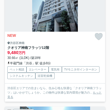
NEW
渋谷区神南
クオリア神南フラッツ
12階
9,480
万円
30.66㎡ (1LDK) /築18年
半蔵門線「渋谷」駅 徒歩8分
ペット相談
エレベーター
電気有
TVモニタ付インターホン
システムキッチン
浴室乾燥機
渋谷区エリアでの住まいなら、住み心地も快適な「クオリア神南フラッ
ツ」はいかがでしょうか。この物件は快適な室内環境が魅力の...
もっと
見る