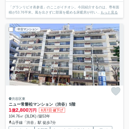
「グランリビオ表参道」のここがイチオシ。今回紹介するのは、専有面
積が53.76平米。風を出さずに部屋を暖める床暖房が付い...
もっと見る
中古マンション
渋谷区東
ニュー常磐松マンション（渋谷）
5階
1
2,800
億
万円
8月7日 値下げ
104.76㎡ (3LDK) /築53年
山手線「渋谷」駅 徒歩7分