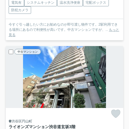
電気有
システムキッチン
温水洗浄便座
宅配ボックス
防犯カメラ
今すぐ引っ越したい方にお勧めなのが即引渡し物件です。2駅利用でき
る場所にあるので利便性が高いです。中古マンションですが、...
もっと
見る
中古マンション
渋谷区円山町
ライオンズマンション渋谷道玄坂
3階