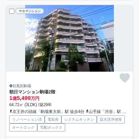
中古マンション
目黒区駒場
朝日マンション駒場
2階
1
5,499
億
万円
64.72㎡ (3LDK) /築29年
京王井の頭線「駒場東大前」駅 徒歩4分
山手線「渋谷」駅 バス7分 「駒場」 停歩2分
リノベーション済
電気有
システムキッチン
温水洗浄便座
オートロック
宅配ボックス