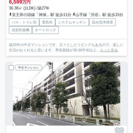
6,599
万円
36.38㎡ (1LDK) /築27年
京王井の頭線「神泉」駅 徒歩11分
山手線「渋谷」駅 徒歩15分
バス・トイレ別
電気有
システムキッチン
温水洗浄便座
浴室乾燥機
オートロック
築26年の中古マンションです。広々としたリビングもあるので、楽しい
生活がおくれると思います。専有面積が36.38平米以上...
もっと見る
中古マンション