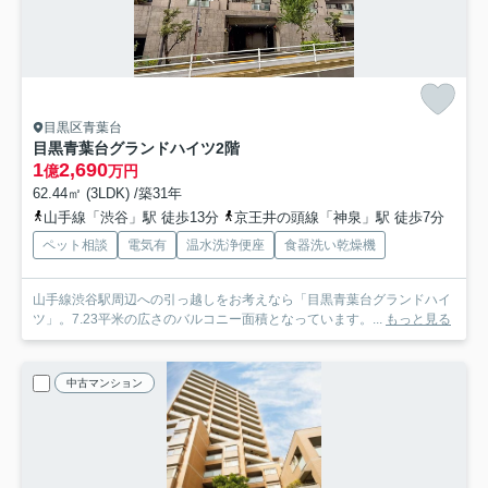
目黒区青葉台
目黒青葉台グランドハイツ
2階
1
2,690
億
万円
62.44㎡ (3LDK) /築31年
山手線「渋谷」駅 徒歩13分
京王井の頭線「神泉」駅 徒歩7分
ペット相談
電気有
温水洗浄便座
食器洗い乾燥機
山手線渋谷駅周辺への引っ越しをお考えなら「目黒青葉台グランドハイ
ツ」。7.23平米の広さのバルコニー面積となっています。...
もっと見る
中古マンション