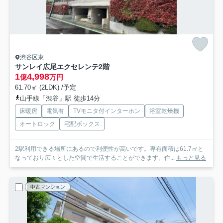
渋谷区東
サンレイ広尾エクセレンテ
2階
1
4,998
億
万円
61.70㎡ (2LDK) /予定
山手線「渋谷」駅 徒歩14分
床暖房
電気有
TVモニタ付インターホン
浴室乾燥機
オートロック
宅配ボックス
2駅利用できる場所にあるので利便性が高いです。専有面積は61.7㎡と
なっており広々とした空間で生活することができます。住...
もっと見る
中古マンション