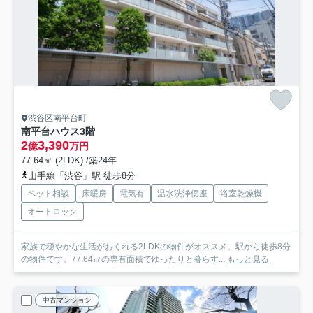
渋谷区南平台町
南平台ハウス
3階
2
3,390
億
万円
77.64㎡ (2LDK) /築24年
山手線「渋谷」駅 徒歩8分
ペット相談
床暖房
電気有
温水洗浄便座
浴室乾燥機
オートロック
家族で穏やかな生活がおくれる2LDKの物件がオススメ。駅から徒歩8分
の物件です。77.64㎡の専有面積でゆったりと暮らす...
もっと見る
中古マンション