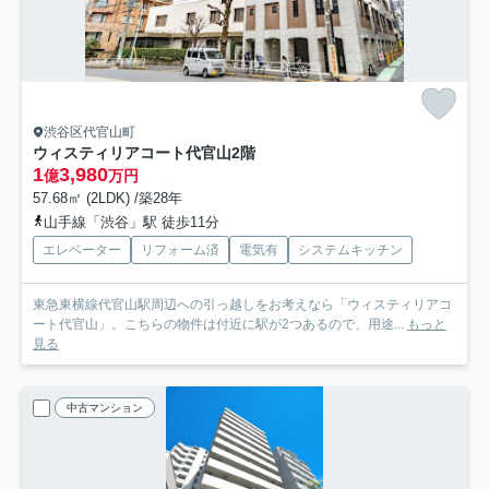
渋谷区代官山町
ウィスティリアコート代官山
2階
1
3,980
億
万円
57.68㎡ (2LDK) /築28年
山手線「渋谷」駅 徒歩11分
エレベーター
リフォーム済
電気有
システムキッチン
東急東横線代官山駅周辺への引っ越しをお考えなら「ウィスティリアコ
ート代官山」。こちらの物件は付近に駅が2つあるので、用途...
もっと
見る
中古マンション