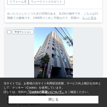
リフォーム済
ウォークインクロゼット
ゆったりとしたくつろぎの空間のある、3LDKの物件です。こちらは21
階建ての建物です。24時間ゴミ出し可能なので、部屋の...
もっと見る
中古マンション
当サイトでは、お客様の当サイト利用状況把握、サービス向上検討を目的と
して、クッキー（Cookie）を使用しています。
世田谷区三宿
詳しくは、当社の
「Cookieの取扱いについて」
をご確認ください。
グランドステージ三宿
5階
8,980
万円
閉じる
56.24㎡ (2LDK) /築30年