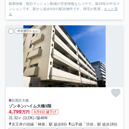
新着情報：朝日マンション駒場の空室情報ならコチラ。築29年の中古マ
ンションです。駅から徒歩4分の駅近物件です。帰宅が夜遅...
もっと見
る
中古マンション
目黒区大橋
ゾンネンハイム大橋
3階
4,799
万円
8月9日 値下げ
31.32㎡ (1LDK) /築48年
京王井の頭線「神泉」駅 徒歩8分
山手線「渋谷」駅 徒歩18分