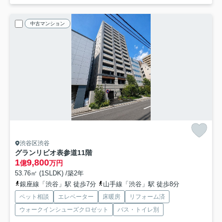
中古マンション
渋谷区渋谷
グランリビオ表参道
11階
1
9,800
億
万円
53.76㎡ (1SLDK) /築2年
銀座線「渋谷」駅 徒歩7分
山手線「渋谷」駅 徒歩8分
ペット相談
エレベーター
床暖房
リフォーム済
ウォークインシューズクロゼット
バス・トイレ別